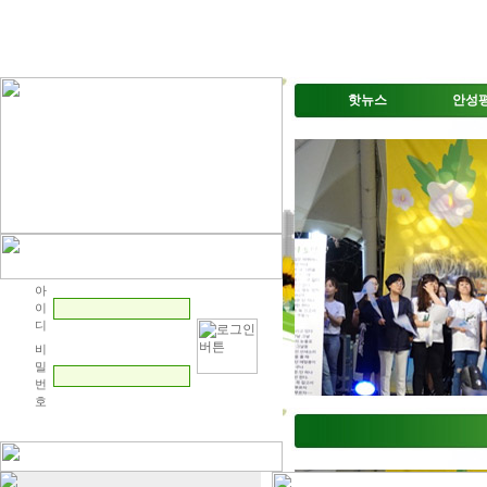
핫뉴스
안성
아
이
디
비
밀
번
호