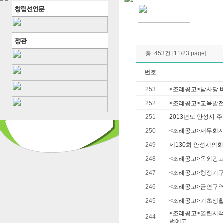
총: 453건 [11/23 page]
번호
253
<조례공고>남사당 
252
<조례공고>교육발전
251
2013년도 안성시 
250
<조례공고>재무회계
249
제130회 안성시의
248
<조례공고>옥외광고
247
<조례공고>행정기구 
246
<조례공고>금연구역
245
<조례공고>기초생활
<조례공고>열린시책
244
법예고