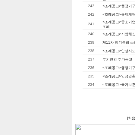
243
<조례공고>행정기구 
242
<조례공고>규제개혁
<조례공고>중소기업
241
조례
240
<조례공고>지방채상
239
제11차 정기총회 소
238
<조례공고>안성시노
237
부의안건 추가공고
236
<조례공고>행정기구 
235
<조례공고>안성맞춤
234
<조례공고>국가보훈
[처음