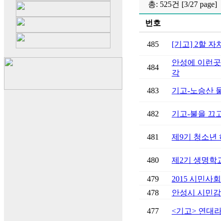
총: 525건 [3/27 page]
번호
485
[기고] 2할 
안성에 이런곳
484
각
483
기고-노승산 
482
기고-불을 끄고
481
제9기 청소년
480
제2기 생명학
479
2015 시민
478
안성시 시민감
477
<기고> 연대