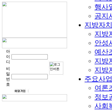
행사
공지
지방자
지방
안성
예산
아
이
지방
디
지방
비
밀
주요사
번
호
여론
정보
사회