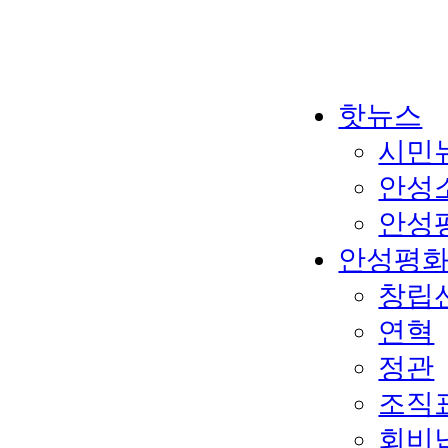
핫뉴스
시민
안성
안성
안성평
창립
연혁
정관
조직
회비