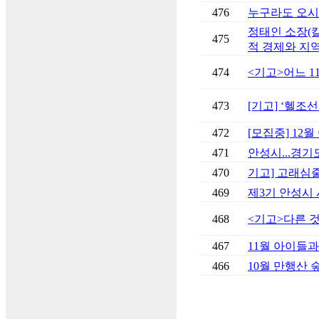
476
누구라도 오시
정태인 소장(
475
적 경제와 지역
474
<기고>어느 1
473
[기고] ‘헬조
472
[모집중] 12
471
안성시...경기
470
기고] 고래심줄
469
제3기 안성시
468
<기고>다른 것
467
11월 아이들과 
466
10월 만행산