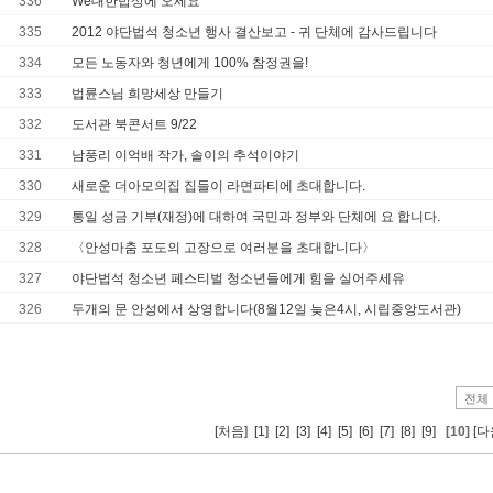
336
We대한밥상에 오세요
335
2012 야단법석 청소년 행사 결산보고 - 귀 단체에 감사드립니다
334
모든 노동자와 청년에게 100% 참정권을!
333
법륜스님 희망세상 만들기
332
도서관 북콘서트 9/22
331
남풍리 이억배 작가, 솔이의 추석이야기
330
새로운 더아모의집 집들이 라면파티에 초대합니다.
329
통일 성금 기부(재정)에 대하여 국민과 정부와 단체에 요 합니다.
328
〈안성마춤 포도의 고장으로 여러분을 초대합니다〉
327
야단법석 청소년 페스티벌 청소년들에게 힘을 실어주세유
326
두개의 문 안성에서 상영합니다(8월12일 늦은4시, 시립중앙도서관)
[처음]
[1]
[2]
[3]
[4]
[5]
[6]
[7]
[8]
[9]
[10]
[다