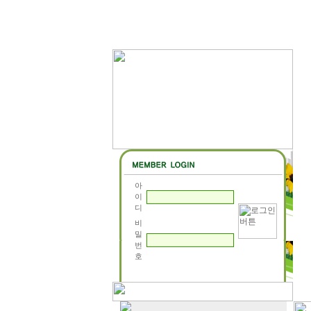
아
이
디
비
밀
번
호