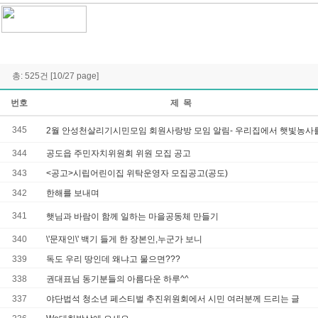
총: 525건 [10/27 page]
번호
제 목
345
2월 안성천살리기시민모임 회원사랑방 모임 알림- 우리집에서 햇빛농사
344
공도읍 주민자치위원회 위원 모집 공고
343
<공고>시립어린이집 위탁운영자 모집공고(공도)
342
한해를 보내며
341
햇님과 바람이 함께 일하는 마을공동체 만들기
340
\'문재인\' 백기 들게 한 장본인,누군가 보니
339
독도 우리 땅인데 왜냐고 물으면???
338
권대표님 동기분들의 아름다운 하루^^
337
야단법석 청소년 페스티벌 추진위원회에서 시민 여러분께 드리는 글