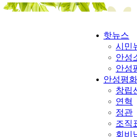
핫뉴스
시민
안성
안성
안성평
창립
연혁
정관
조직
회비