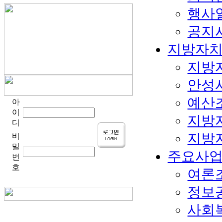
행사
공지
지방자
지방
안성
예산
아
이
지방
디
지방
비
밀
주요사
번
호
여론
정보
사회